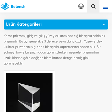
Türkçe
Ürün Kategorileri
English
Kama prizması, giriş ve çıkış yüzeyleri arasında sığ bir açıya sahip bir
français
prizmadır. Bu açı genellikle 3 derece veya daha azdır. Yüzeylerdeki
kırılma, prizmanın ışığı sabit bir açıyla saptırmasına neden olur. Bir
sahneyi böyle bir prizmadan görüntülerken, nesneler prizmadan
Deutsch
uzaklıklarına göre değişen bir miktarda dengelenmiş gibi
görünecektir.
italiano
русский
español
português
Türkçe