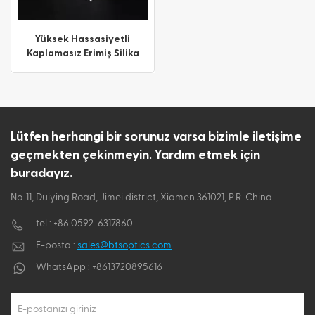
ไทย
Yüksek Hassasiyetli
Kaplamasız Erimiş Silika
Tiếng việt
Kama Prizmaları
Lütfen herhangi bir sorunuz varsa bizimle iletişime
geçmekten çekinmeyin. Yardım etmek için
buradayız.
No. 11, Duiying Road, Jimei district, Xiamen 361021, P.R. China
tel :
+86 0592-6317860
E-posta :
sales@btsoptics.com
WhatsApp :
+8613720895616