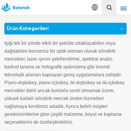
Türkçe
Ürün Kategorileri
English
Işığı tek bir yönde etkili bir şekilde odaklayabilen veya
français
dağıtabilen benzersiz bir optik eleman olarak silindirik
mercekler, lazer ışınını şekillendirme, spektral analiz,
Deutsch
barkod tarama ve holografik aydınlatma gibi önemli
teknolojik alanları kapsayan geniş uygulamalara sahiptir.
italiano
Plano-dışbükey, plano-içbükey, iki-dışbükey ve iki-içbükey
русский
mercekler dahil ancak bunlarla sınırlı olmamak üzere,
yüksek kaliteli silindirik mercek üretim hizmetleri
español
sağlamaya kendimizi adadık. Ayrıca belirli müşteri
gereksinimlerine göre çeşitli malzeme, boyut ve kaplama
português
seçeneklerini de özelleştirebiliriz.
Türkçe