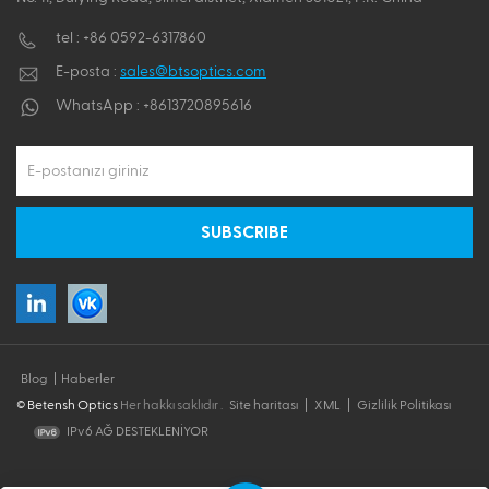
tel :
+86 0592-6317860
E-posta :
sales@btsoptics.com
WhatsApp :
+8613720895616
Blog
|
Haberler
© Betensh Optics
Her hakkı saklıdır .
Site haritası
|
XML
|
Gizlilik Politikası
IPv6 AĞ DESTEKLENİYOR