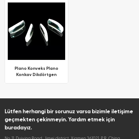
ไทย
Tiếng việt
Plano Konveks Plano
Konkav Dikdörtgen
Silindirik Mercek
Lütfen herhangi bir sorunuz varsa bizimle iletişime
geçmekten çekinmeyin. Yardım etmek için
buradayız.
No. 11, Duiying Road, Jimei district, Xiamen 361021, P.R. China